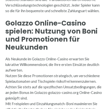
Verschlüsselungstechnologien geschützt. Jeder Spieler kann
so die für ihn bequemste und schnellste Zahlungsart wählen.
Golazzo Online-Casino
spielen: Nutzung von Boni
und Promotionen für
Neukunden
Als Neukunde im Golazzo Online-Casino erwarten Sie
lukrative Willkommensboni, die Ihre ersten Einsätze deutlich
aufwerten.
Nutzen Sie diese Promotionen strategisch, um verschiedene
Spielautomaten und Tischspiele risikofrei kennenzulernen.
Achten Sie stets auf die spezifischen Umsatzbedingungen, die
an jeden Bonus im Golazzo
golazzo-casino.org
Online-Casino
geknüpft sind.
Mit Freispielen und Einzahlungsmatch-Boni maximieren Sie