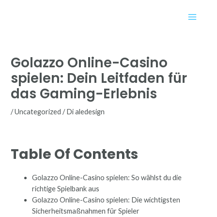
Vai
Navigazione
Main
al
articoli
Menu
contenuto
Golazzo Online-Casino
spielen: Dein Leitfaden für
das Gaming-Erlebnis
/
Uncategorized
/ Di
aledesign
Table Of Contents
Golazzo Online-Casino spielen: So wählst du die
richtige Spielbank aus
Golazzo Online-Casino spielen: Die wichtigsten
Sicherheitsmaßnahmen für Spieler