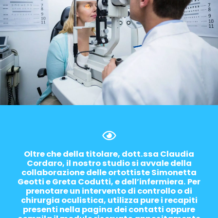
Oltre che della titolare, dott.ssa Claudia
Cordaro, il nostro studio si avvale della
collaborazione delle ortottiste Simonetta
Geotti e Greta Codutti, e dell’infermiera. Per
prenotare un intervento di controllo o di
chirurgia oculistica, utilizza pure i recapiti
presenti nella pagina dei contatti oppure