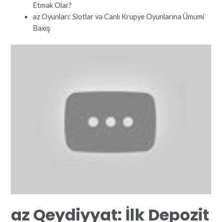
Etmək Olar?
az Oyunları: Slotlar və Canlı Krupye Oyunlarına Ümumi
Baxış
az Qeydiyyat: İlk Depozit