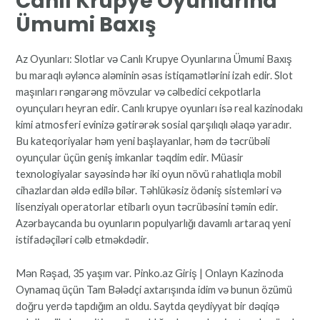
Canlı Krupye Oyunlarına
Ümumi Baxış
Az Oyunları: Slotlar və Canlı Krupye Oyunlarına Ümumi Baxış
bu maraqlı əyləncə aləminin əsas istiqamətlərini izah edir. Slot
maşınları rəngarəng mövzular və cəlbedici cekpotlarla
oyunçuları heyran edir. Canlı krupye oyunları isə real kazinodakı
kimi atmosferi evinizə gətirərək sosial qarşılıqlı əlaqə yaradır.
Bu kateqoriyalar həm yeni başlayanlar, həm də təcrübəli
oyunçular üçün geniş imkanlar təqdim edir. Müasir
texnologiyalar sayəsində hər iki oyun növü rahatlıqla mobil
cihazlardan əldə edilə bilər. Təhlükəsiz ödəniş sistemləri və
lisenziyalı operatorlar etibarlı oyun təcrübəsini təmin edir.
Azərbaycanda bu oyunların populyarlığı davamlı artaraq yeni
istifadəçiləri cəlb etməkdədir.
Mən Rəşad, 35 yaşım var. Pinko.az Giriş | Onlayn Kazinoda
Oynamaq üçün Tam Bələdçi axtarışında idim və bunun özümü
doğru yerdə tapdığım an oldu. Saytda qeydiyyat bir dəqiqə