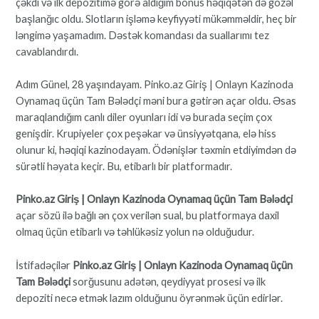
çəkdi və ilk depozitimə görə aldığım bonus həqiqətən də gözəl
başlanğıc oldu. Slotların işləmə keyfiyyəti mükəmməldir, heç bir
ləngimə yaşamadım. Dəstək komandası da suallarımı tez
cavablandırdı.
Adım Günel, 28 yaşındayam. Pinko.az Giriş | Onlayn Kazinoda
Oynamaq üçün Tam Bələdçi məni bura gətirən açar oldu. Əsas
maraqlandığım canlı diler oyunları idi və burada seçim çox
genişdir. Krupiyeler çox peşəkar və ünsiyyətqana, elə hiss
olunur ki, həqiqi kazinodayam. Ödənişlər təxmin etdiyimdən də
sürətli həyata keçir. Bu, etibarlı bir platformadır.
Pinko.az Giriş | Onlayn Kazinoda Oynamaq üçün Tam Bələdçi
açar sözü ilə bağlı ən çox verilən sual, bu platformaya daxil
olmaq üçün etibarlı və təhlükəsiz yolun nə olduğudur.
İstifadəçilər
Pinko.az Giriş | Onlayn Kazinoda Oynamaq üçün
Tam Bələdçi
sorğusunu adətən, qeydiyyat prosesi və ilk
depoziti necə etmək lazım olduğunu öyrənmək üçün edirlər.