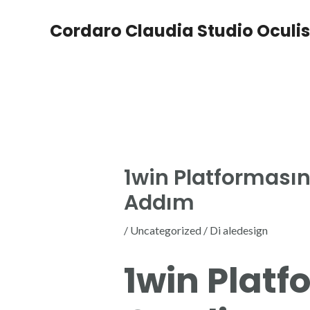
Vai
Navigazione
al
articoli
Cordaro Claudia Studio Oculis
contenuto
1win Platformasına
Addım
/
Uncategorized
/ Di
aledesign
1win Platf