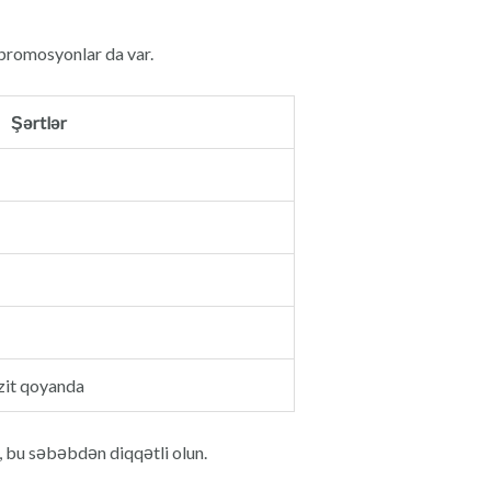
 promosyonlar da var.
Şərtlər
zit qoyanda
, bu səbəbdən diqqətli olun.