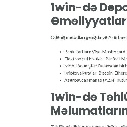
1win-də Depoz
Əməliyyatlar
Ödəniş metodları genişdir və Azərbaycan 
Bank kartları: Visa, Mastercard –
Elektron pul kisələri: Perfect Mone
Mobil ödənişlər: Balansdan bir
Kriptovalyutalar: Bitcoin, Ether
Azərbaycan manatı (AZN) bütün
1win-də Təhlü
Məlumatları
Təhlükəsizlik hər bir oyunçu üçün vacib