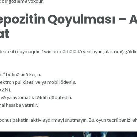
ç bir gözləmə yoxdur.
Depozitin Qoyulması –
at
epoziti qoymaqdır. 1win bu mərhələdə yeni oyunçulara xoş gəldin 
it” bölməsinə keçin.
ektron pul kisəsi və ya mobil ödəniş.
AZN).
və ya avtomatik təklifi qəbul edin.
al hesaba yatırılır.
i bonus paketini aktivləşdirməyi unutmayın. Bu, oyun təcrübənizi ə