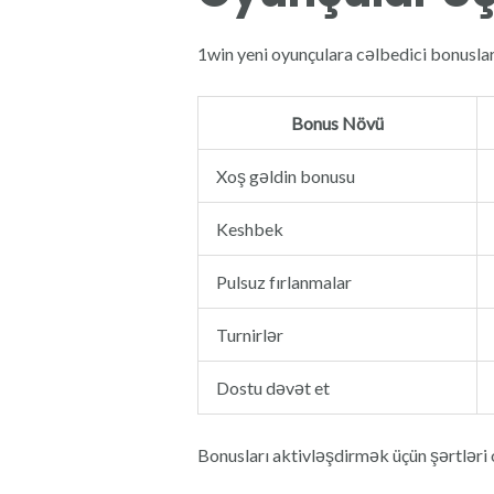
1win yeni oyunçulara cəlbedici bonuslar
Bonus Növü
Xoş gəldin bonusu
Keshbek
Pulsuz fırlanmalar
Turnirlər
Dostu dəvət et
Bonusları aktivləşdirmək üçün şərtləri