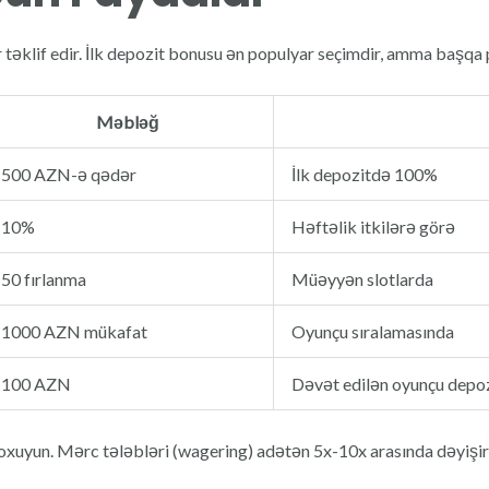
 təklif edir. İlk depozit bonusu ən populyar seçimdir, amma başqa
Məbləğ
500 AZN-ə qədər
İlk depozitdə 100%
10%
Həftəlik itkilərə görə
50 fırlanma
Müəyyən slotlarda
1000 AZN mükafat
Oyunçu sıralamasında
100 AZN
Dəvət edilən oyunçu depo
 oxuyun. Mərc tələbləri (wagering) adətən 5x-10x arasında dəyişir