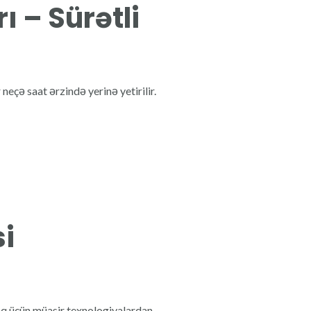
ı – Sürətli
neçə saat ərzində yerinə yetirilir.
si
aq üçün müasir texnologiyalardan