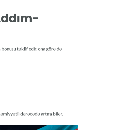
 Addım-
bonusu təklif edir, ona görə də
həmiyyətli dərəcədə artıra bilər.