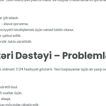
 şifrələnir.
) – əlavə qorunma.
siyyəti təsdiqləmək üçün sənəd tələb olunur.
 qəbul edilir.
ir, lakin sürətlidir.
ri Dəstəyi – Probleml
 xidməti 7/24 fəaliyyət göstərir. Yeni başlayanlar üçün ən yaxşı se
ürətli üsul.
 suallar üçün.
 əlaqə.
sas mövzuları əhatə edir.