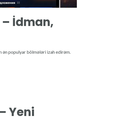
 – İdman,
n ən populyar bölmələri izah edirəm.
– Yeni