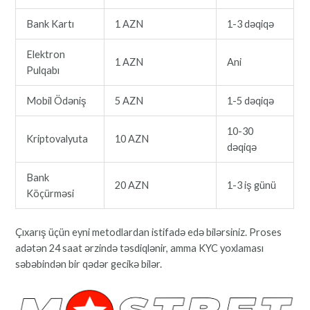
Bank Kartı
1 AZN
1-3 dəqiqə
Elektron
1 AZN
Ani
Pulqabı
Mobil Ödəniş
5 AZN
1-5 dəqiqə
10-30
Kriptovalyuta
10 AZN
dəqiqə
Bank
20 AZN
1-3 iş günü
Köçürməsi
Çıxarış üçün eyni metodlardan istifadə edə bilərsiniz. Proses
adətən 24 saat ərzində təsdiqlənir, amma KYC yoxlaması
səbəbindən bir qədər gecikə bilər.