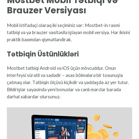
Mostbet Mobil Tətbiqi və
Brauzer Versiyası
Mobil istifadəçi olaraq iki seçiminiz var: Mostbet-in rəsmi
tətbiqi və ya brauzer vasitəsilə işləyən mobil versiya. Hər ikisini
praktik baxımdan qiymətləndirək.
Tətbiqin Üstünlükləri
Mostbet tətbiqi Android və iOS üçün mövcuddur. Onun
interfeysi sürətli və sadədir – əsas bölmələrə bir toxunuşla
çatmaq olar. Tətbiqin ölçüsü kiçikdir və yaddaşda az yer tutur.
Bildirişlər sayəsində yeni bonuslar və canlı mərclər barədə
dərhal xəbərdar olursunuz.