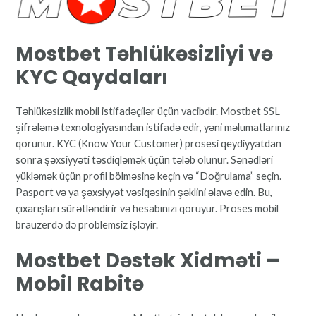
Mostbet Təhlükəsizliyi və
KYC Qaydaları
Təhlükəsizlik mobil istifadəçilər üçün vacibdir. Mostbet SSL
şifrələmə texnologiyasından istifadə edir, yəni məlumatlarınız
qorunur. KYC (Know Your Customer) prosesi qeydiyyatdan
sonra şəxsiyyəti təsdiqləmək üçün tələb olunur. Sənədləri
yükləmək üçün profil bölməsinə keçin və “Doğrulama” seçin.
Pasport və ya şəxsiyyət vəsiqəsinin şəklini əlavə edin. Bu,
çıxarışları sürətləndirir və hesabınızı qoruyur. Proses mobil
brauzerdə də problemsiz işləyir.
Mostbet Dəstək Xidməti –
Mobil Rabitə