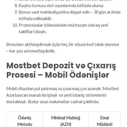
Kazino bonusu slot oyunlarında istifadə olunur.
Bonus vaxt məhdudiyyətinə diqqət edin – 30 gün ərzində
istifadə edilməlidir.
Promosiyalar bölməsindən müntəzəm olaraq yeni
təklifləri izləyin.
Bonusları aktivləşdirmək üçün heç bir xüsusi kod tələb olunmur
– hər şey avtomatlaşdırılıb.
Mostbet Depozit və Çıxarış
Prosesi – Mobil Ödənişlər
Mobil cihazdan pul yatırmaq və çıxarmaq çox asandır. Mostbet
Azərbaycan manatı ilə işləyir və yerli ödəniş sistemlərini
dəstəkləyir. Budur əsas məlumatlar cədvəl şəklində:
Ödəniş
Minimal Məbləğ
Emal
Metodu
(AZN)
Müddəti