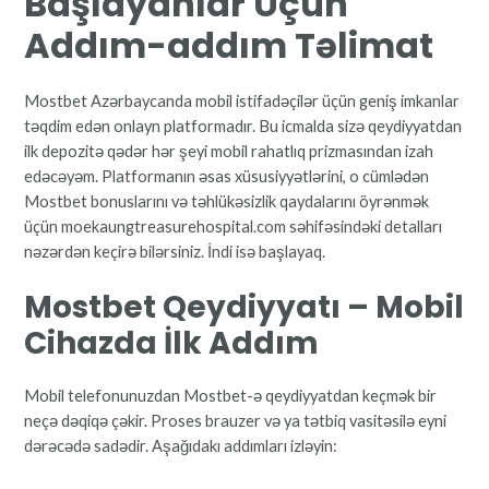
Başlayanlar Üçün
Addım-addım Təlimat
Mostbet Azərbaycanda mobil istifadəçilər üçün geniş imkanlar
təqdim edən onlayn platformadır. Bu icmalda sizə qeydiyyatdan
ilk depozitə qədər hər şeyi mobil rahatlıq prizmasından izah
edəcəyəm. Platformanın əsas xüsusiyyətlərini, o cümlədən
Mostbet bonuslarını və təhlükəsizlik qaydalarını öyrənmək
üçün
moekaungtreasurehospital.com
səhifəsindəki detalları
nəzərdən keçirə bilərsiniz. İndi isə başlayaq.
Mostbet Qeydiyyatı – Mobil
Cihazda İlk Addım
Mobil telefonunuzdan Mostbet-ə qeydiyyatdan keçmək bir
neçə dəqiqə çəkir. Proses brauzer və ya tətbiq vasitəsilə eyni
dərəcədə sadədir. Aşağıdakı addımları izləyin: