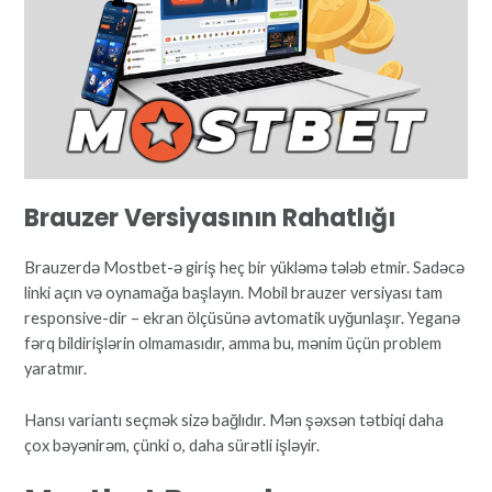
Brauzer Versiyasının Rahatlığı
Brauzerdə Mostbet-ə giriş heç bir yükləmə tələb etmir. Sadəcə
linki açın və oynamağa başlayın. Mobil brauzer versiyası tam
responsive-dir – ekran ölçüsünə avtomatik uyğunlaşır. Yeganə
fərq bildirişlərin olmamasıdır, amma bu, mənim üçün problem
yaratmır.
Hansı variantı seçmək sizə bağlıdır. Mən şəxsən tətbiqi daha
çox bəyənirəm, çünki o, daha sürətli işləyir.