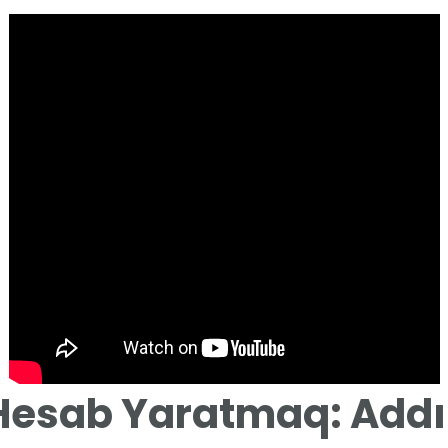
Hesab Yaratmaq: Ad