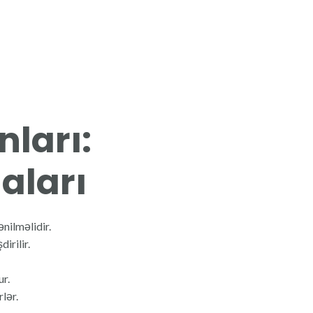
ları:
aları
nilməlidir.
irilir.
ur.
lər.