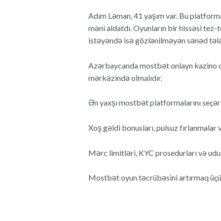
Adım Ləman, 41 yaşım var. Bu platfor
məni aldatdı. Oyunların bir hissəsi te
istəyəndə isə gözlənilməyən sənəd tələbl
Azərbaycanda mostbət onlayn kazino oyn
mərkəzində olmalıdır.
Ən yaxşı mostbət platformalarını seçərk
Xoş gəldi bonusları, pulsuz fırlanmalar 
Mərc limitləri, KYC prosedurları və ud
Mostbət oyun təcrübəsini artırmaq üçün,