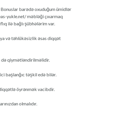
ə Bonuslar barədə oxuduğum ümidlər
as-yukle.net/
məbləği çıxarmaq
lıq ilə bağlı şübhələrim var.
ya və təhlükəsizlik əsas diqqət
 də qiymətləndirilməlidir.
ci başlanğıc təşkil edə bilər.
 diqqətlə öyrənmək vacibdir.
rınızdan olmalıdır.