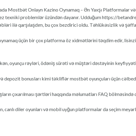
mada Mostbət Onlayn Kazino Oynamaq – Ən Yaxşı Platformalar v
z-tez texniki problemlər üzündən dayanır. Udduğum
https://betandre
əri ilə qarşılaşdım, bu çox bezdirici oldu. Təhlükəsizlik və şəffaf
amaq üçün bir çox platforma öz xidmətlərini təqdim edir, lisinzi
ən, oyunçu rəyləri, ödəniş sürəti və müştəri dəstəyinin keyfiyyəti
və depozit bonusları kimi təkliflər mostbət oyunçuları üçün cəlbedi
uşların çıxarılması şərtləri haqqında məlumatları FAQ bölməsində
 canlı diler oyunları və mobil uyğun platformalar da seçim meyarla