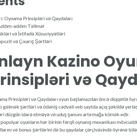
ents
: Oynama Prinsipləri və Qaydaları
Addım-addım Təlimat
ləri və İstifadə Xüsusiyyətləri
ozit və Çıxarış Şərtləri
nlayn Kazino Oyun
insipləri və Qayd
a Prinsipləri və Qaydaları oyun başlamazdan öncə diqqətlə öyrə
b gəlmək şərtləri və ödəniş cədvəli veb saytda açıq şəkildə yerləşd
ri düzgün idarə etməyə və uduş şansını artırmağa kömək edir.
i populyar oyunların hər birinin fərqli oynanış mexanikası mövcudd
llarını və bonus şərtlərini də bu qaydalar çərçivəsində öyrənə bilər