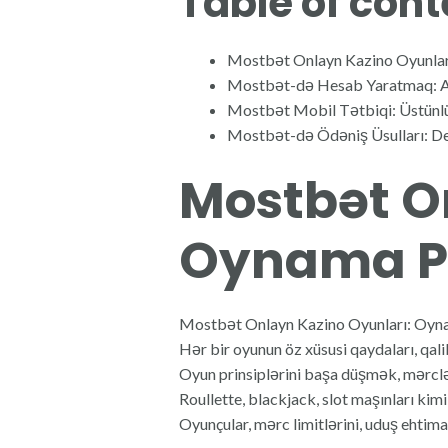
Table of cont
Mostbət Onlayn Kazino Oyunları
Mostbət-də Hesab Yaratmaq: 
Mostbət Mobil Tətbiqi: Üstünlük
Mostbət-də Ödəniş Üsulları: Dep
Mostbət O
Oynama Pr
Mostbət Onlayn Kazino Oyunları: Oynam
Hər bir oyunun öz xüsusi qaydaları, qali
Oyun prinsiplərini başa düşmək, mərclə
Roullette, blackjack, slot maşınları kim
Oyunçular, mərc limitlərini, uduş ehtima