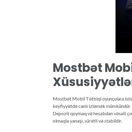
Mostbət Mobil
Xüsusiyyətlə
Mostbət Mobil Tətbiqi oyunçulara istən
keyfiyyətdə canlı izləmək mümkündür. Əs
Depozit qoymaq və hesabdan vəsait çıxarm
olmaqla yanaşı, sürətli və stabildir.