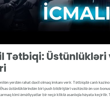
 Tətbiqi: Üstünlükləri 
ri
ilən yerdən rahat daxil olmaq imkanı verir. Tətbiqdə canlı kazino
as üstünlüklərindən biri push bildirişləri vasitəsilə ən son bonu
aq kimi əməliyyatlar bir neçə kliklə asanlıqla həyata keçirilir. T