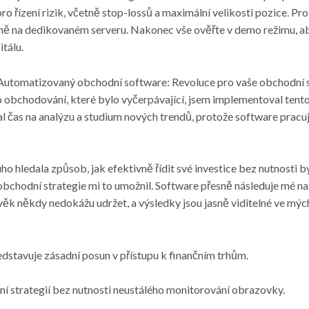
 řízení rizik, včetně stop-lossů a maximální velikosti pozice. Pro 
ně na dedikovaném serveru. Nakonec vše ověřte v demo režimu, abys
tálu.
 Automatizovaný obchodní software: Revoluce pro vaše obchodní st
obchodování, které bylo vyčerpávající, jsem implementoval tento
skal čas na analýzu a studium nových trendů, protože software pracu
ho hledala způsob, jak efektivně řídit své investice bez nutnosti b
chodní strategie mi to umožnil. Software přesně následuje mé nast
věk někdy nedokážu udržet, a výsledky jsou jasně viditelné ve mýc
stavuje zásadní posun v přístupu k finančním trhům.
í strategií bez nutnosti neustálého monitorování obrazovky.