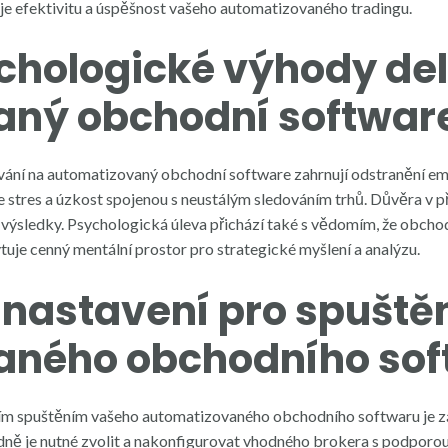
je efektivitu a úspěšnost vašeho automatizovaného tradingu.
chologické výhody de
aný obchodní softwar
ání na automatizovaný obchodní software zahrnují odstranění em
e stres a úzkost spojenou s neustálým sledováním trhů. Důvěra v 
 výsledky. Psychologická úleva přichází také s vědomím, že obch
uje cenný mentální prostor pro strategické myšlení a analýzu.
a nastavení pro spuště
aného obchodního sof
m spuštěním vašeho automatizovaného obchodního softwaru je z
edně je nutné zvolit a nakonfigurovat vhodného brokera s podpor