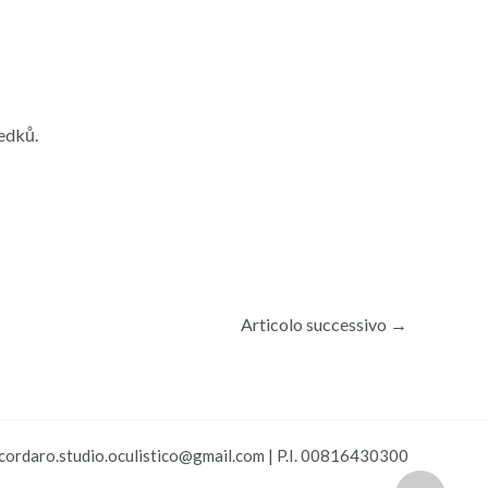
edků.
Articolo successivo
→
| cordaro.studio.oculistico@gmail.com | P.I. 00816430300