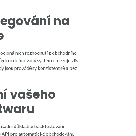
legování na
e
ocionálních rozhodnutí z obchodního
předem definovaný systém omezuje vliv
ody jsou prováděny konzistentně a bez
ní vašeho
twaru
ásadní důkladné backtestování
ou API pro automatické obchodování.