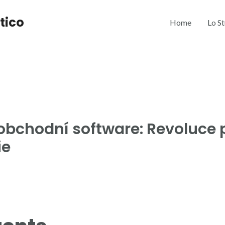
tico
Home
Lo S
bchodní software: Revoluce 
ie