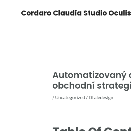
Vai
Navigazione
al
articoli
Cordaro Claudia Studio Oculis
contenuto
Automatizovaný o
obchodní strateg
/
Uncategorized
/ Di
aledesign