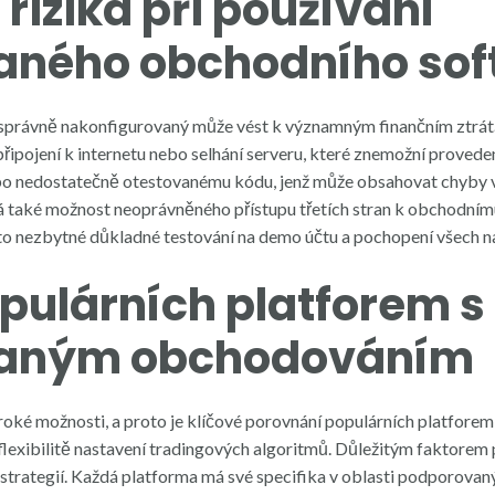
rizika při používání
aného obchodního sof
správně nakonfigurovaný může vést k významným finančním ztrá
připojení k internetu nebo selhání serveru, které znemožní proved
ebo nedostatečně otestovanému kódu, jenž může obsahovat chyb
 také možnost neoprávněného přístupu třetích stran k obchodnímu 
oto nezbytné důkladné testování na demo účtu a pochopení všech 
pulárních platforem s
vaným obchodováním
oké možnosti, a proto je klíčové porovnání populárních platfor
flexibilitě nastavení tradingových algoritmů. Důležitým faktorem
í strategií. Každá platforma má své specifika v oblasti podporovan