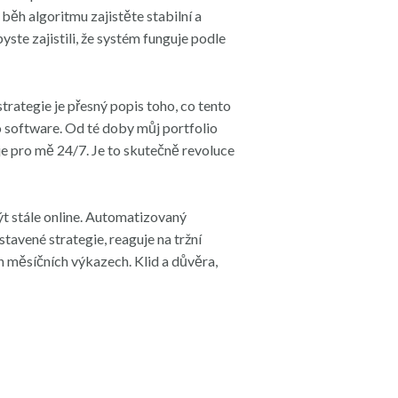
běh algoritmu zajistěte stabilní a
te zajistili, že systém funguje podle
rategie je přesný popis toho, co tento
 software. Od té doby můj portfolio
je pro mě 24/7. Je to skutečně revoluce
ýt stále online. Automatizovaný
avené strategie, reaguje na tržní
h měsíčních výkazech. Klid a důvěra,