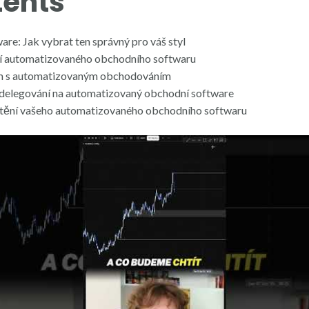
tents
e: Jak vybrat ten správný pro váš styl
ání automatizovaného obchodního softwaru
em s automatizovaným obchodováním
delegování na automatizovaný obchodní software
uštění vašeho automatizovaného obchodního softwaru