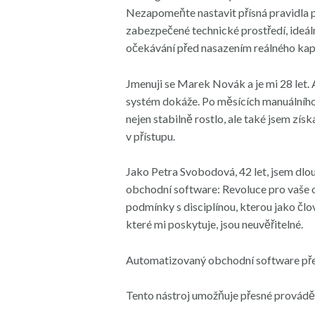
Nezapomeňte nastavit přísná pravidla pro
zabezpečené technické prostředí, ideál
očekávání před nasazením reálného kapi
Jmenuji se Marek Novák a je mi 28 let.
systém dokáže. Po měsících manuálního 
nejen stabilně rostlo, ale také jsem zí
v přístupu.
Jako Petra Svobodová, 42 let, jsem dlou
obchodní software: Revoluce pro vaše ob
podmínky s disciplínou, kterou jako člo
které mi poskytuje, jsou neuvěřitelné.
Automatizovaný obchodní software před
Tento nástroj umožňuje přesné prováděn