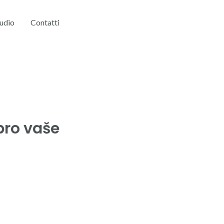
tudio
Contatti
Cell: +39 3738814092
pro vaše