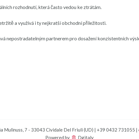
lních rozhodnutí, která často vedou ke ztrátám.
žitě a využívá i ty nejkratší obchodní příležitosti.
tává nepostradatelným partnerem pro dosažení konzistentních výsl
a Mulinuss, 7 - 33043 Cividale Del Friuli (UD) | +39 0432 731055 
Powered by
Dgitaly