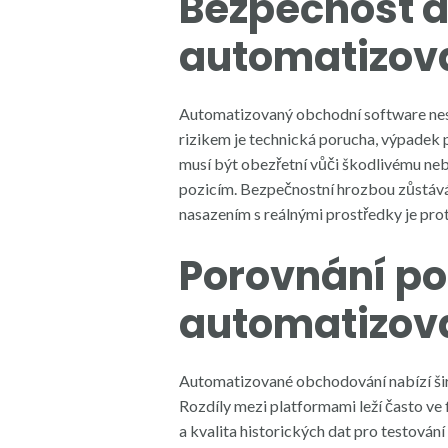
Bezpečnost a 
automatizov
Automatizovaný obchodní software ne
rizikem je technická porucha, výpadek 
musí být obezřetní vůči škodlivému n
pozicím. Bezpečnostní hrozbou zůstává
nasazením s reálnými prostředky je pr
Porovnání po
automatizo
Automatizované obchodování nabízí šir
Rozdíly mezi platformami leží často ve 
a kvalita historických dat pro testován