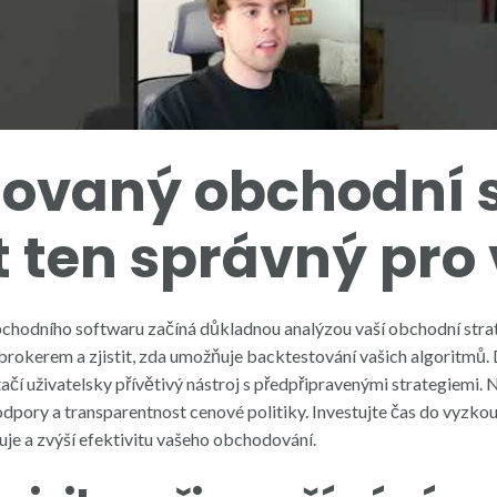
ovaný obchodní s
 ten správný pro 
odního softwaru začíná důkladnou analýzou vaší obchodní strateg
 brokerem a zjistit, zda umožňuje backtestování vašich algoritmů.
čí uživatelsky přívětivý nástroj s předpřipravenými strategiemi. 
odpory a transparentnost cenové politiky. Investujte čas do vyzkouš
je a zvýší efektivitu vašeho obchodování.