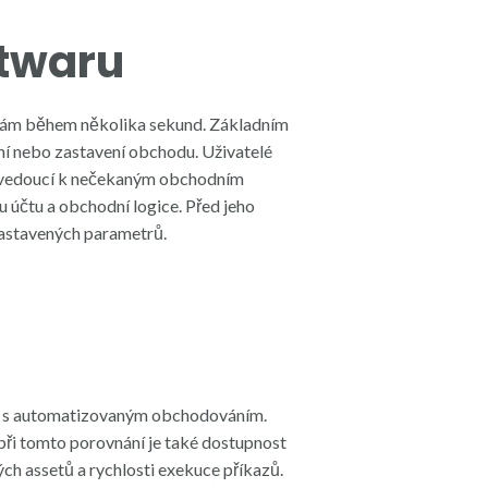
twaru
tám během několika sekund. Základním
ení nebo zastavení obchodu. Uživatelé
y vedoucí k nečekaným obchodním
účtu a obchodní logice. Před jeho
nastavených parametrů.
em s automatizovaným obchodováním.
 při tomto porovnání je také dostupnost
ých assetů a rychlosti exekuce příkazů.