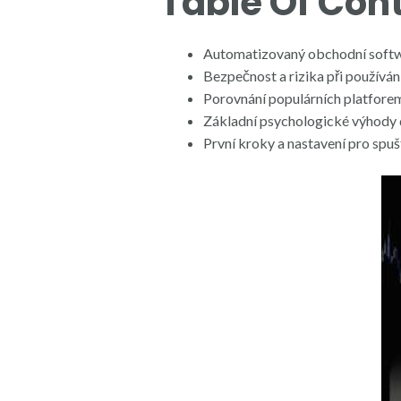
Table Of Con
Automatizovaný obchodní softwar
Bezpečnost a rizika při použív
Porovnání populárních platfor
Základní psychologické výhody 
První kroky a nastavení pro sp