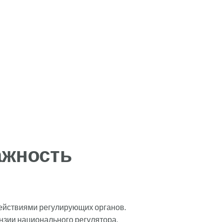
ажность
действиями регулирующих органов.
нзии национального регулятора.