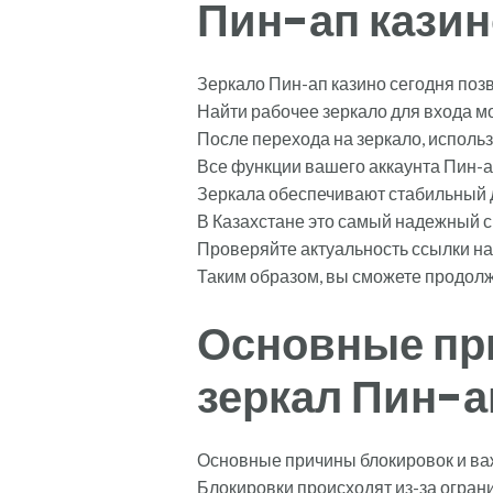
Пин-ап казин
Зеркало Пин-ап казино сегодня поз
Найти рабочее зеркало для входа м
После перехода на зеркало, исполь
Все функции вашего аккаунта Пин-а
Зеркала обеспечивают стабильный до
В Казахстане это самый надежный сп
Проверяйте актуальность ссылки на
Таким образом, вы сможете продолжит
Основные пр
зеркал Пин-а
Основные причины блокировок и важ
Блокировки происходят из-за огран