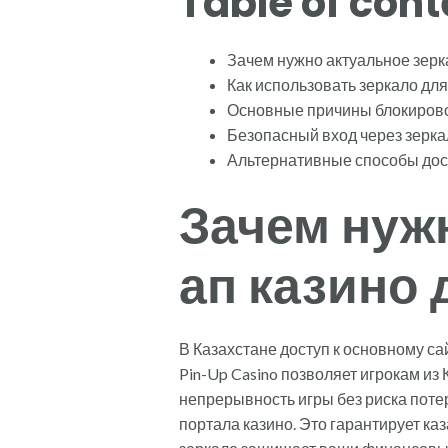
Table of cont
Зачем нужно актуальное зерк
Как использовать зеркало для
Основные причины блокировок
Безопасный вход через зерка
Альтернативные способы дост
Зачем нуж
ап казино 
В Казахстане доступ к основному са
Pin-Up Casino позволяет игрокам и
непрерывность игры без риска поте
портала казино. Это гарантирует ка