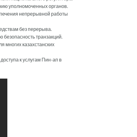
нию уполномоченных органов.
спечения непрерывной работы
редствам без перерыва.
ю безопасность транзакций.
ля многих казахстанских
оступа к услугам Пин-ап в