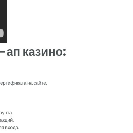
-ап казино:
сертификата на сайте.
аунта.
акций.
ля входа.