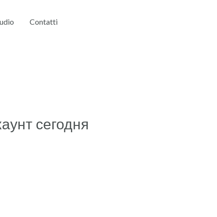
tudio
Contatti
Cell: +39 3738814092
каунт сегодня