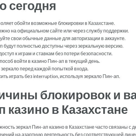
о сегодня
воляет обойти возможные блокировки в Казахстане.
ожно на официальном сайте или через службу поддержки.
зуйте свои обычные данные для авторизации в аккаунте.
п будут полностью доступны через зеркальную версию.
ступ к играм и ставкам без потери безопасности.
особ войти в казино Пин-ап в текущий день.
 зеркало перед каждой попыткой входа.
ь играть без interruption, используя зеркало Пин-ап.
ичины блокировок и в
п казино в Казахстане
ность зеркал Пин-ап казино в Казахстане часто связаны с 
ичений на азартную деятельность без соответствующей лице