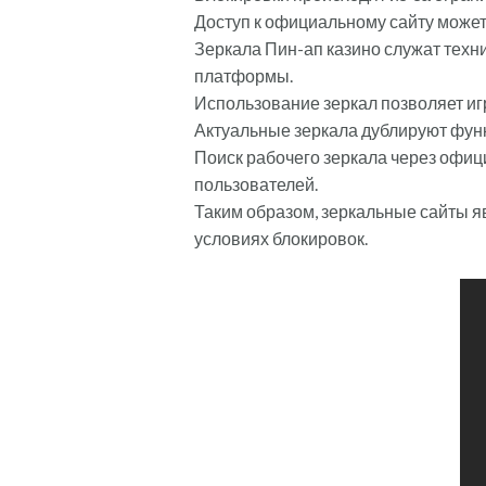
Доступ к официальному сайту може
Зеркала Пин-ап казино служат тех
платформы.
Использование зеркал позволяет игр
Актуальные зеркала дублируют функ
Поиск рабочего зеркала через офиц
пользователей.
Таким образом, зеркальные сайты я
условиях блокировок.