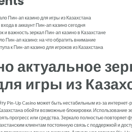
ents
ало Пин-ап казино для игры из Казахстана
 входа в аккаунт Пин-ап казино сегодня
 и важность зеркал Пин-ап казино в Казахстане
ло Пин-ап казино: на что обратить внимание
упа к Пин-ап казино для игроков из Казахстана
но актуальное зер
для игры из Казах
йту Pin-Up Casino может быть нестабильным из-за интернет-
з Казахстана обойти возможные блокировки. Использование з
рять прогресс или средства. Зеркало полностью повторяет 
захстанским клиентам постоянную связь с поддержкой и досту