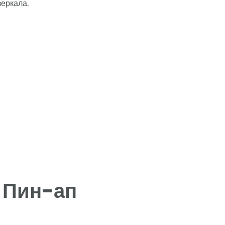
зеркала.
 Пин-ап